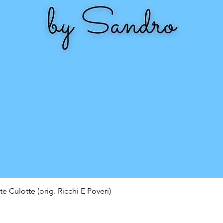
e Culotte (orig. Ricchi E Poveri)