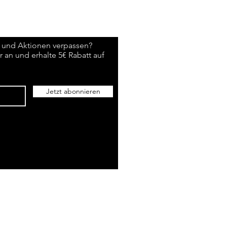
 und Aktionen verpassen?
 an und erhalte 5€ Rabatt auf
Jetzt abonnieren
©2026 Sandro Dalfovo