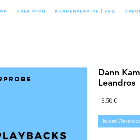
op
Über mich
Kundenservice | FAQ
Treu
Dann Kams
rprobe
Leandros
Preis
13,50 €
In den Warenko