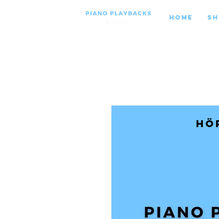
Home
Sh
Hö