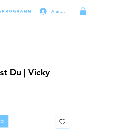
Anmelden
eprogramm
t Du | Vicky
rb