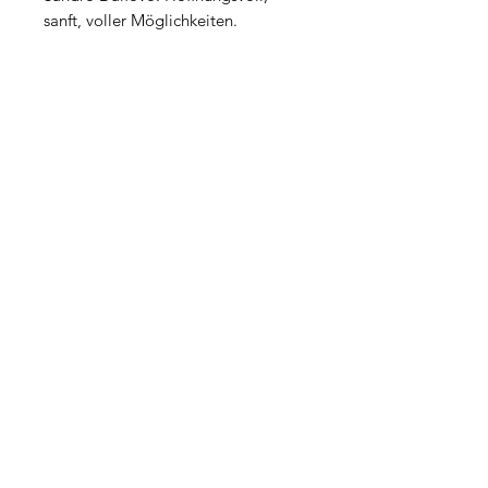
sanft, voller Möglichkeiten.
Kundenservice | FAQ
Impressum
Datenschutz
AGB
Widerrufsbelehrung
Du möchtest keine Angebote und Aktionen
verpassen? Melde Dich für den Newsletter an