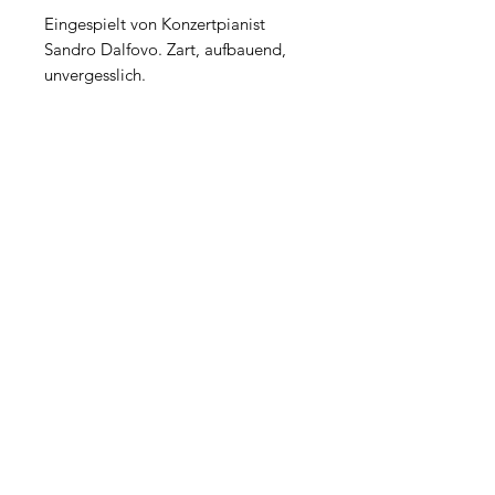
Eingespielt von Konzertpianist
Sandro Dalfovo. Zart, aufbauend,
unvergesslich.
Kundenservice | FAQ
Impressum
Datenschutz
AGB
Widerrufsbelehrung