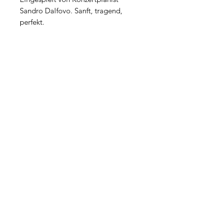
Sandro Dalfovo. Sanft, tragend,
perfekt.
Kundenservice | FAQ
Impressum
Datenschutz
AGB
Widerrufsbelehrung