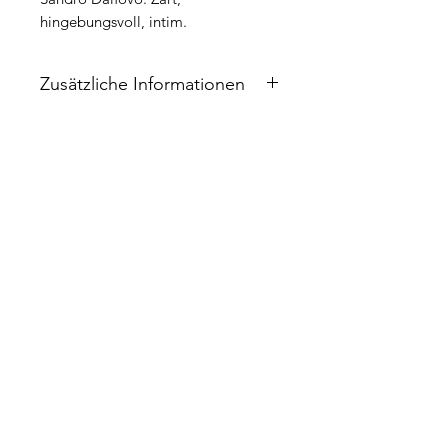
hingebungsvoll, intim.
Zusätzliche Informationen
Bei Kauf erhältst Du dieses Playback
im Stil von Maisie Peters in der
Original-Tonart und vier weiteren
Tonarten (+1 Halbton, +2 Halbtöne, -1
Halbton, -2 Halbtöne) als mp3
Dateien. Solltest Du eine andere
Tonart benötigen, kannst Du mir eine
Nachricht zukommen lassen. Ich
sende Dir diese nach Kauf kostenlos
zu.
Kundenservice | FAQ
Wichtig
: Das Playback enthält nicht
die Gesangs-Melodie.
Impressum
Datenschutz
AGB
Widerrufsbelehrung