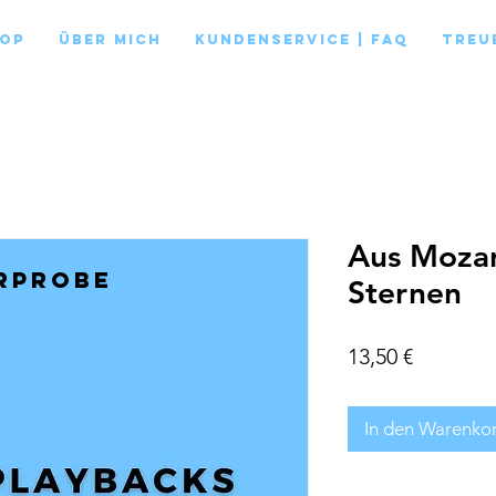
op
Über mich
Kundenservice | FAQ
Treu
Aus Mozar
rprobe
Sternen
Preis
13,50 €
In den Warenko