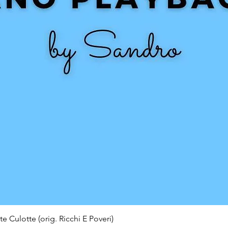
e Culotte (orig. Ricchi E Poveri)