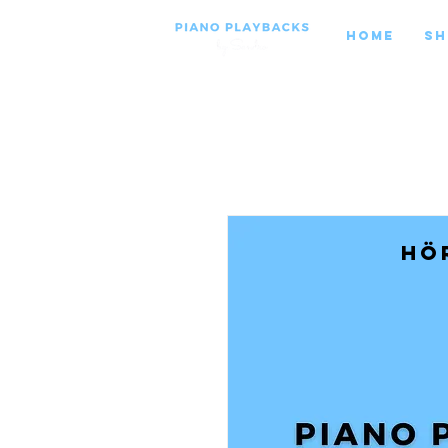
Home
Sh
Hö