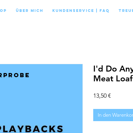
op
Über mich
Kundenservice | FAQ
Treu
I'd Do Any
rprobe
Meat Loaf
Preis
13,50 €
In den Warenko