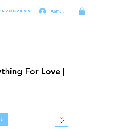
Anmelden
eprogramm
thing For Love |
rb