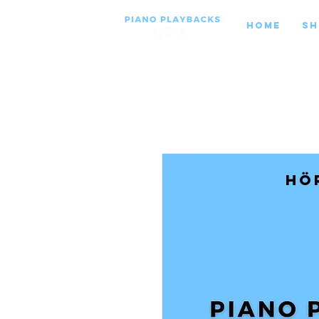
Home
Sh
Hö