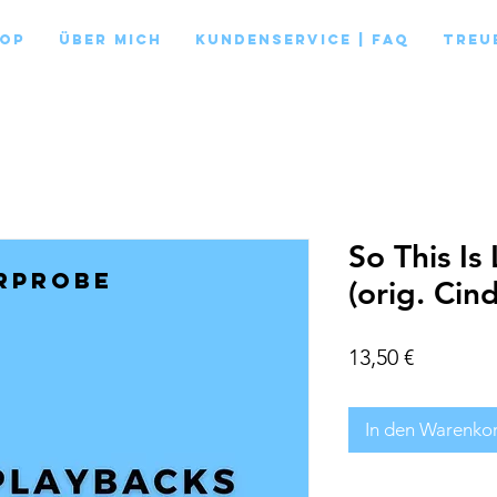
op
Über mich
Kundenservice | FAQ
Treu
So This Is
rprobe
(orig. Cind
Preis
13,50 €
In den Warenko