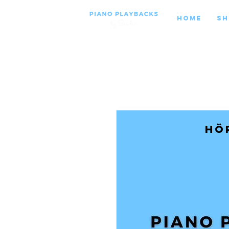
Home
Sh
Hö