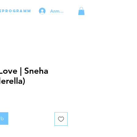
Anmelden
eprogramm
 Love | Sneha
erella)
rb