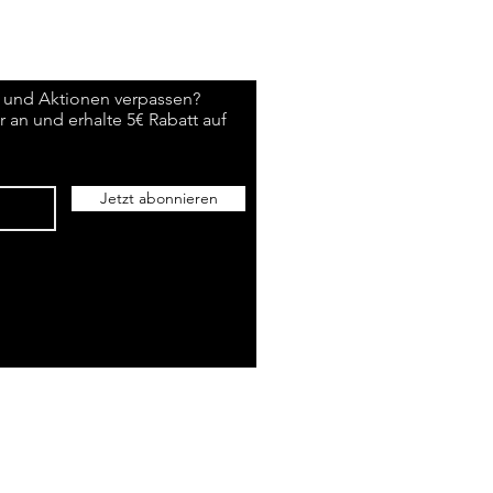
 und Aktionen verpassen?
 an und erhalte 5€ Rabatt auf
Jetzt abonnieren
©2026 Sandro Dalfovo