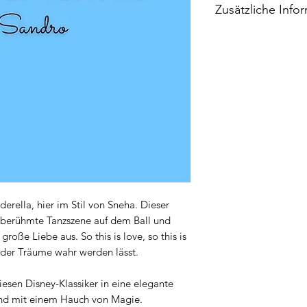
Zusätzliche Info
Bei Kauf erhältst Du 
der Original-Tonart u
Halbton, +2 Halbtöne
Dateien. Solltest Du
kannst Du mir eine N
sende Dir diese nach
Wichtig
: Das Playbac
Melodie.
erella, hier im Stil von Sneha. Dieser
 berühmte Tanzszene auf dem Ball und
große Liebe aus. So this is love, so this is
, der Träume wahr werden lässt.
esen Disney-Klassiker in eine elegante
 und mit einem Hauch von Magie.