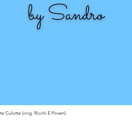
e Culotte (orig. Ricchi E Poveri)