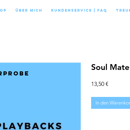
op
Über mich
Kundenservice | FAQ
Treu
Soul Mate 
rprobe
Preis
13,50 €
In den Warenko