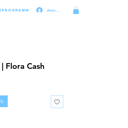
Anmelden
eprogramm
| Flora Cash
rb