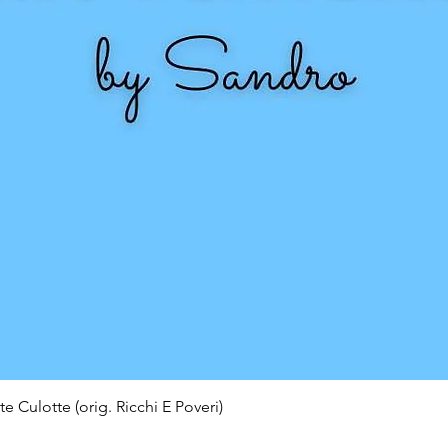
e Culotte (orig. Ricchi E Poveri)