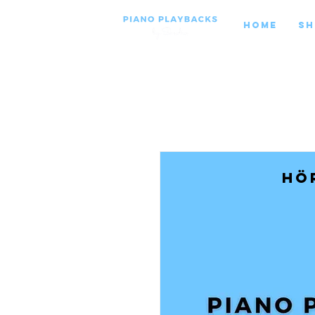
Home
Sh
Hö