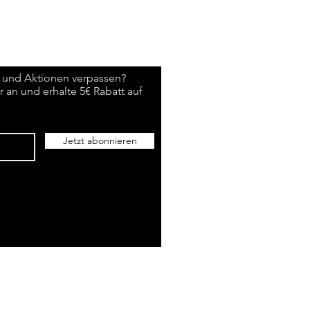
 und Aktionen verpassen?
 an und erhalte 5€ Rabatt auf
Jetzt abonnieren
©2026 Sandro Dalfovo